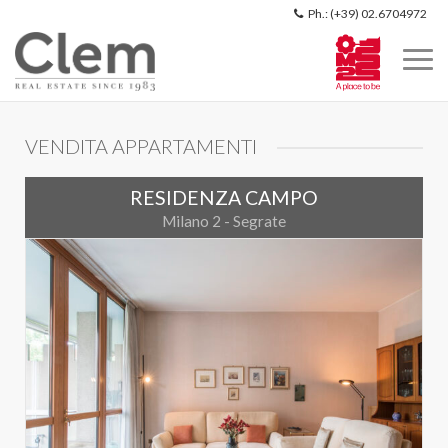
Ph.: (+39) 02.6704972
S
k
i
p
n
VENDITA APPARTAMENTI
a
v
RESIDENZA CAMPO
i
g
Milano 2 - Segrate
a
t
i
o
n